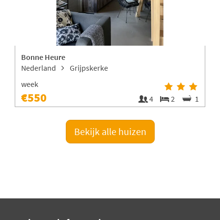
Bonne Heure
K
Nederland
Grijpskerke
week
€550
1
4
2
1
Bekijk alle huizen